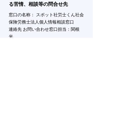
る苦情、相談等の問合せ先
窓口の名称： スポット社労士くん社会
保険労務士法人個人情報相談窓口
連絡先 お問い合わせ窓口担当：関根
光
住所：〒102-0075 東京都千代田区三
番町3番地8 泉館三番町ビル6階
電話 /FAX ：03-6272-6183/03-6701-
7312
電子メール ：info＠spot-s.jp
TOPへ戻る